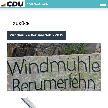
CDU Großheide
ZURÜCK
Windmühle Berumerfehn 2012