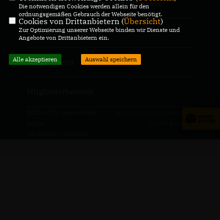
Mittelstands- und Wirtschaftsunion
Die notwendigen Cookies werden allein für den
(MIT)
ordnungsgemäßen Gebrauch der Webseite benötigt.
Cookies von Drittanbietern (
Übersicht
)
Zur Optimierung unserer Webseite binden wir Dienste und
CDU Frauen Union
Angebote von Drittanbietern ein.
Alle akzeptieren
Auswahl speichern
Junge Union
Mitgliederbereich
@2026 CDU Kreisverband
Realisation: Sharkness Media
Aurich
GmbH & Co. KG
Alle Rechte vorbehalten.